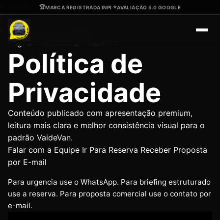
Ir para o conteúdo principal
Início
🏆
⭐
MARCA REGISTRADA INPI
·
AVALIAÇÃO 5.0 GOOGLE
/
Política de Privacidade
Página institucional VaideVan
Política de
Privacidade
Conteúdo publicado com apresentação premium,
leitura mais clara e melhor consistência visual para o
padrão VaideVan.
Falar com a Equipe
Ir Para Reserva
Receber Proposta
por E-mail
Para urgencia use o WhatsApp. Para briefing estruturado
use a reserva. Para proposta comercial use o contato por
e-mail.