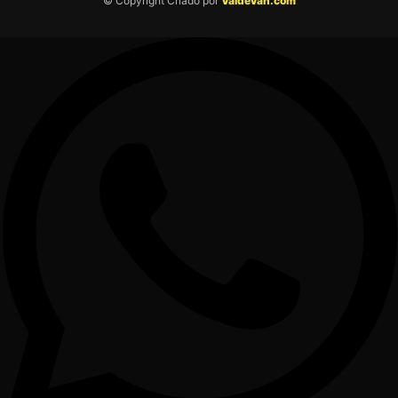
© Copyright Criado por
VaideVan.com