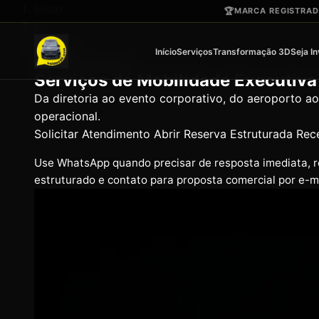
Ir para o conteúdo principal
Início
🏆
MARCA REGISTRADA
/
Serviços
Início
Serviços
Transformação 3D
Seja I
Soluções premium
Serviços de Mobilidade Executiv
Da diretoria ao evento corporativo, do aeroporto ao
operacional.
Solicitar Atendimento
Abrir Reserva Estruturada
Rec
Use WhatsApp quando precisar de resposta imediata, re
estruturado e contato para proposta comercial por e-ma