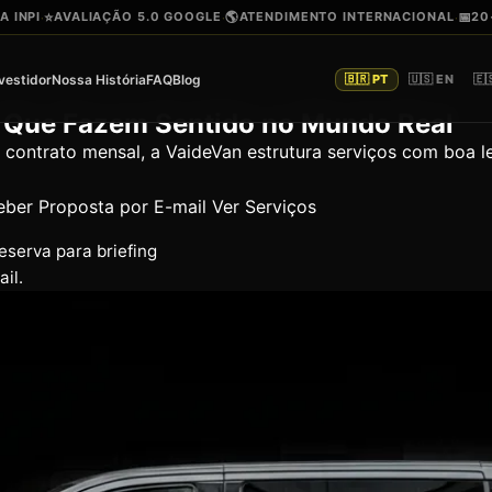
 INPI
⭐
AVALIAÇÃO 5.0 GOOGLE
🌎
ATENDIMENTO INTERNACIONAL
📅
20
·
·
·
nvestidor
Nossa História
FAQ
Blog
🇧🇷 PT
🇺🇸 EN
🇪
a Que Fazem Sentido no Mundo Real
 contrato mensal, a VaideVan estrutura serviços com boa l
eber Proposta por E-mail
Ver Serviços
serva para briefing
il.