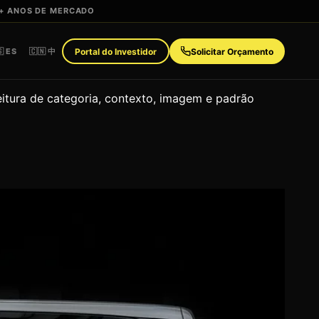
+ ANOS DE MERCADO
🇸 ES
🇨🇳 中
Portal do Investidor
Solicitar Orçamento
eitura de categoria, contexto, imagem e padrão