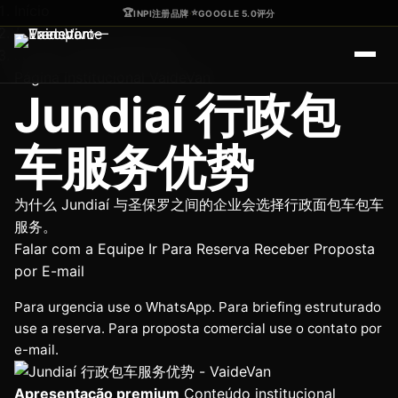
Ir para o conteúdo principal
Início
🏆
⭐
INPI注册品牌
·
GOOGLE 5.0评分
/
Jundiaí 行政包车服务优势
Página institucional VaideVan
Jundiaí 行政包
车服务优势
为什么 Jundiaí 与圣保罗之间的企业会选择行政面包车包车
服务。
Falar com a Equipe
Ir Para Reserva
Receber Proposta
por E-mail
Para urgencia use o WhatsApp. Para briefing estruturado
use a reserva. Para proposta comercial use o contato por
e-mail.
Apresentação premium
Conteúdo institucional