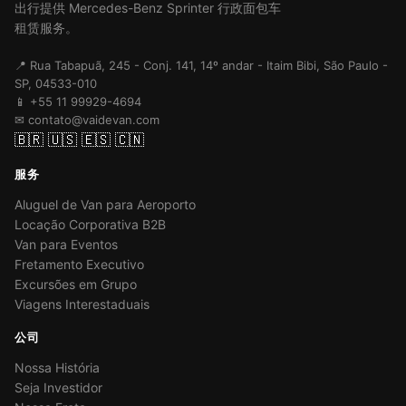
出行提供 Mercedes-Benz Sprinter 行政面包车
租赁服务。
📍 Rua Tabapuã, 245 - Conj. 141, 14º andar - Itaim Bibi, São Paulo -
SP, 04533-010
📱 +55 11 99929-4694
✉ contato@vaidevan.com
🇧🇷
🇺🇸
🇪🇸
🇨🇳
服务
Aluguel de Van para Aeroporto
Locação Corporativa B2B
Van para Eventos
Fretamento Executivo
Excursões em Grupo
Viagens Interestaduais
公司
Nossa História
Seja Investidor