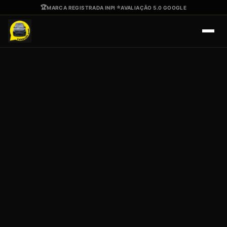
Ir para o conteúdo principal
🏆
⭐
MARCA REGISTRADA INPI
·
AVALIAÇÃO 5.0 GOOGLE