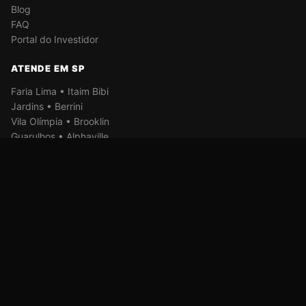
Blog
FAQ
Portal do Investidor
ATENDE EM SP
Faria Lima • Itaim Bibi
Jardins • Berrini
Vila Olímpia • Brooklin
Guarulhos • Alphaville
© Copyright Criado por
VaideVan.com