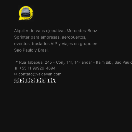
Alquiler de vans ejecutivas Mercedes-Benz
Sprinter para empresas, aeropuertos,
eventos, traslados VIP y viajes en grupo en
Sao Paulo y Brasil.
📍 Rua Tabapuã, 245 - Conj. 141, 14º andar - Itaim Bibi, São Pau
📱 +55 11 99929-4694
✉ contato@vaidevan.com
🇧🇷
🇺🇸
🇪🇸
🇨🇳