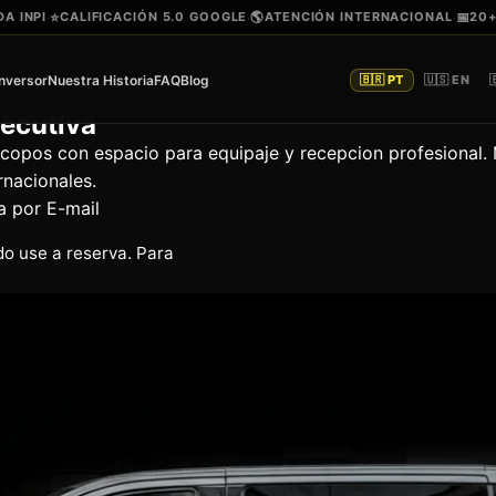
A INPI
⭐
CALIFICACIÓN 5.0 GOOGLE
🌎
ATENCIÓN INTERNACIONAL
📅
20
·
·
·
Inversor
Nuestra Historia
FAQ
Blog
🇧🇷 PT
🇺🇸 EN

jecutiva
copos con espacio para equipaje y recepcion profesional. M
rnacionales.
a por E-mail
do use a reserva. Para