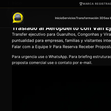
Ir para o conteúdo principal
Início
🏆
MARCA REGISTRAD
/
Traslado al Aeropuerto con Van Ejecutiva
Inicio
Servicios
Transformación 3D
Sea 
Página institucional VaideVan
Traslado al Aeropuerto con Van E
Transfer ejecutivo para Guarulhos, Congonhas y Vira
puntualidad para empresas, familias y visitantes inte
Falar com a Equipe
Ir Para Reserva
Receber Propost
Para urgencia use o WhatsApp. Para briefing estrutura
proposta comercial use o contato por e-mail.