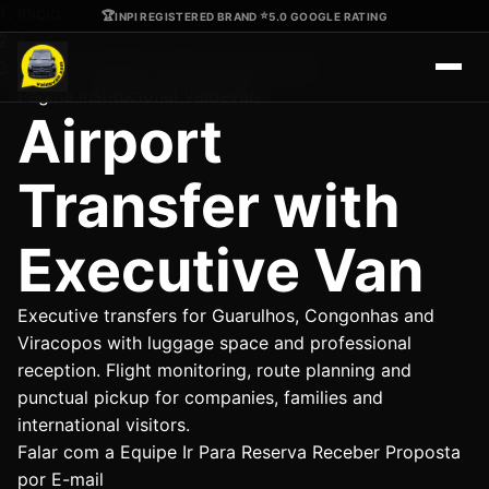
Ir para o conteúdo principal
Início
🏆
⭐
INPI REGISTERED BRAND
·
5.0 GOOGLE RATING
/
Airport Transfer with Executive Van
Página institucional VaideVan
Airport
Transfer with
Executive Van
Executive transfers for Guarulhos, Congonhas and
Viracopos with luggage space and professional
reception. Flight monitoring, route planning and
punctual pickup for companies, families and
international visitors.
Falar com a Equipe
Ir Para Reserva
Receber Proposta
por E-mail