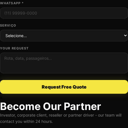
WHATSAPP *
SERVIÇO
YOUR REQUEST
Request Free Quote
×
Become Our Partner
Investor, corporate client, reseller or partner driver - our team will
contact you within 24 hours.