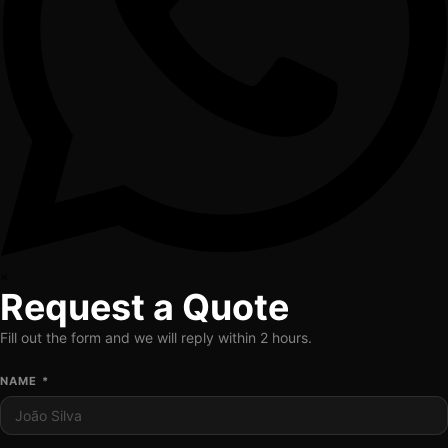
×
Request a Quote
Fill out the form and we will reply within 2 hours.
NAME *