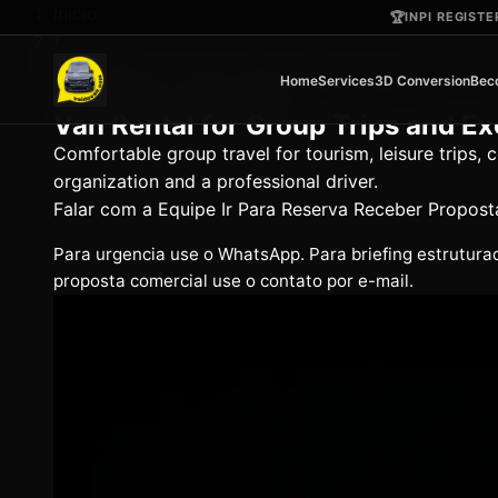
Ir para o conteúdo principal
Início
🏆
INPI REGIST
/
Van Rental for Group Trips and Excursions
Home
Services
3D Conversion
Bec
Página institucional VaideVan
Van Rental for Group Trips and E
Comfortable group travel for tourism, leisure trips,
organization and a professional driver.
Falar com a Equipe
Ir Para Reserva
Receber Propost
Para urgencia use o WhatsApp. Para briefing estrutura
proposta comercial use o contato por e-mail.