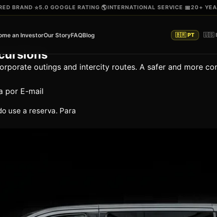
ERED BRAND
⭐
5.0 GOOGLE RATING
🌎
INTERNATIONAL SERVICE
📅
20+ YEA
·
·
·
ome an Investor
Our Story
FAQ
Blog
🇧🇷 PT
🇺🇸
xcursions
 corporate outings and intercity routes. A safer and more c
a por E-mail
do use a reserva. Para