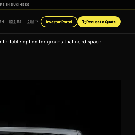
RS IN BUSINESS
 EN
🇪🇸 ES
🇨🇳 中
Investor Portal
Request a Quote
omfortable option for groups that need space,