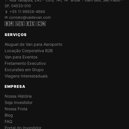
📍 Rua Tabapuã, 245 - Conj. 141, 14º andar - Itaim Bibi, São Paulo -
SP, 04533-010
📱 +55 11 99929-4694
✉ contato@vaidevan.com
🇧🇷
🇺🇸
🇪🇸
🇨🇳
SERVIÇOS
Aluguel de Van para Aeroporto
Locação Corporativa B2B
Van para Eventos
Fretamento Executivo
Excursões em Grupo
Viagens Interestaduais
EMPRESA
Nossa História
Seja Investidor
Nossa Frota
Blog
FAQ
Portal do Investidor