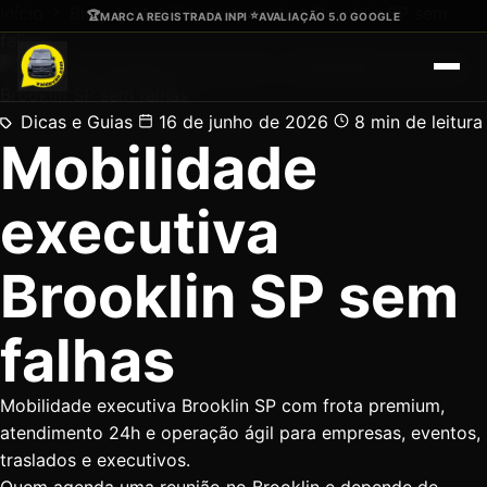
Ir para o conteúdo principal
Início
Blog
Mobilidade executiva Brooklin SP sem
🏆
⭐
MARCA REGISTRADA INPI
·
AVALIAÇÃO 5.0 GOOGLE
falhas
Dicas e Guias
16 de junho de 2026
8 min de leitura
Mobilidade
executiva
Brooklin SP sem
falhas
Mobilidade executiva Brooklin SP com frota premium,
atendimento 24h e operação ágil para empresas, eventos,
traslados e executivos.