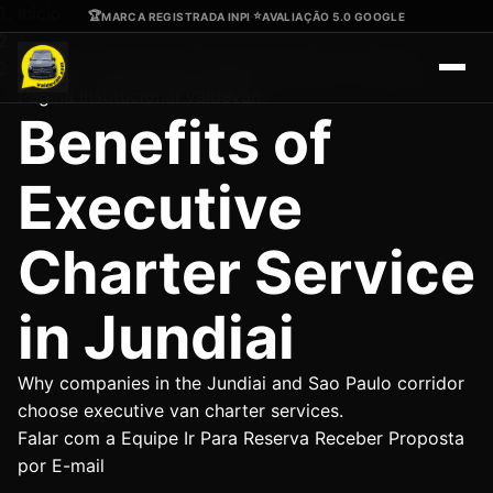
Ir para o conteúdo principal
Início
🏆
⭐
MARCA REGISTRADA INPI
·
AVALIAÇÃO 5.0 GOOGLE
/
Benefits of Executive Charter Service in Jundiai
Página institucional VaideVan
Benefits of
Executive
Charter Service
in Jundiai
Why companies in the Jundiai and Sao Paulo corridor
choose executive van charter services.
Falar com a Equipe
Ir Para Reserva
Receber Proposta
por E-mail