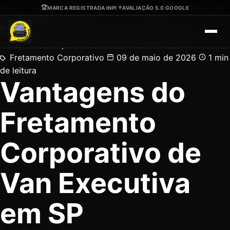
Ir para o conteúdo principal
Início
Blog
Vantagens do Fretamento Corporativo de
🏆
⭐
MARCA REGISTRADA INPI
·
AVALIAÇÃO 5.0 GOOGLE
Van Executiva em SP
Fretamento Corporativo
09 de maio de 2026
1 min
de leitura
Vantagens do
Fretamento
Corporativo de
Van Executiva
em SP