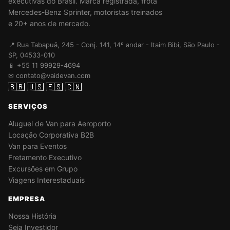
executivas do Brasil. Marca registrada, frota
Mercedes-Benz Sprinter, motoristas treinados
e 20+ anos de mercado.
📍 Rua Tabapuã, 245 - Conj. 141, 14º andar - Itaim Bibi, São Paulo -
SP, 04533-010
📱 +55 11 99929-4694
✉ contato@vaidevan.com
🇧🇷
🇺🇸
🇪🇸
🇨🇳
SERVIÇOS
Aluguel de Van para Aeroporto
Locação Corporativa B2B
Van para Eventos
Fretamento Executivo
Excursões em Grupo
Viagens Interestaduais
EMPRESA
Nossa História
Seja Investidor