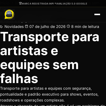
Ir para o conteúdo principal
Início
Blog
Transporte para artistas e equipes sem
🏆
⭐
MARCA REGISTRADA INPI
·
AVALIAÇÃO 5.0 GOOGLE
falhas
Novidades
07 de julho de 2026
8 min de leitura
Transporte para
artistas e
equipes sem
falhas
Transporte para artistas e equipes com segurança,
pontualidade e padrão executivo para shows, eventos,
roadshows e operações complexas.