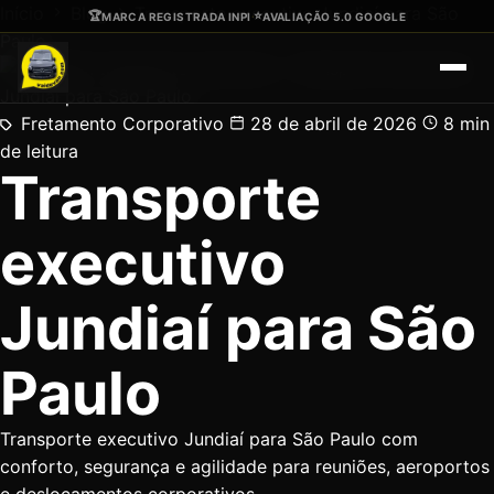
Ir para o conteúdo principal
Início
Blog
Transporte executivo Jundiaí para São
🏆
⭐
MARCA REGISTRADA INPI
·
AVALIAÇÃO 5.0 GOOGLE
Paulo
Fretamento Corporativo
28 de abril de 2026
8 min
de leitura
Transporte
executivo
Jundiaí para São
Paulo
Transporte executivo Jundiaí para São Paulo com
conforto, segurança e agilidade para reuniões, aeroportos