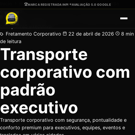
Ir para o conteúdo principal
Início
Blog
Transporte corporativo com padrão
🏆
⭐
MARCA REGISTRADA INPI
·
AVALIAÇÃO 5.0 GOOGLE
executivo
Fretamento Corporativo
22 de abril de 2026
8 min
de leitura
Transporte
corporativo com
padrão
executivo
Transporte corporativo com segurança, pontualidade e
conforto premium para executivos, equipes, eventos e