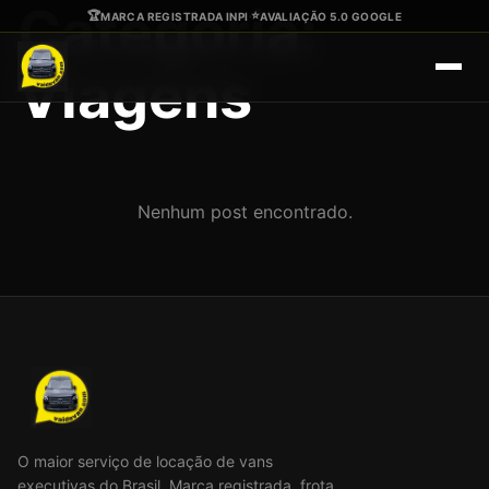
Categoria:
Ir para o conteúdo principal
🏆
⭐
MARCA REGISTRADA INPI
·
AVALIAÇÃO 5.0 GOOGLE
Viagens
Nenhum post encontrado.
O maior serviço de locação de vans
executivas do Brasil. Marca registrada, frota