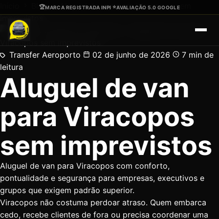
Ir para o conteúdo principal
Início
Blog
Aluguel de van para Viracopos sem
🏆
⭐
MARCA REGISTRADA INPI
·
AVALIAÇÃO 5.0 GOOGLE
imprevistos
Transfer Aeroporto
02 de junho de 2026
7 min de
leitura
Aluguel de van
para Viracopos
sem imprevistos
Aluguel de van para Viracopos com conforto,
pontualidade e segurança para empresas, executivos e
grupos que exigem padrão superior.
Viracopos não costuma perdoar atraso. Quem embarca
cedo, recebe clientes de fora ou precisa coordenar uma