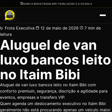
Ir para o conteúdo principal
Início
Blog
Aluguel de van luxo bancos leito no Itaim
🏆
⭐
MARCA REGISTRADA INPI
·
AVALIAÇÃO 5.0 GOOGLE
Bibi
Frota Executiva
12 de maio de 2026
7 min de
leitura
Aluguel de van
luxo bancos leito
no Itaim Bibi
Aluguel de van luxo bancos leito no Itaim Bibi com
conforto premium, segurança, discrição e agilidade para
eventos, empresas e transfers VIP.
Quem agenda um deslocamento executivo no Itaim Bibi
geralmente não está procurando apenas um veículo maior.